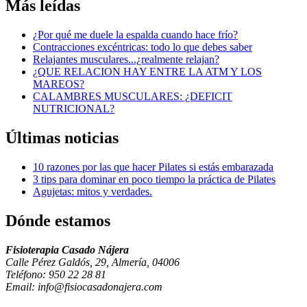
Más
leídas
¿Por qué me duele la espalda cuando hace frío?
Contracciones excéntricas: todo lo que debes saber
Relajantes musculares...¿realmente relajan?
¿QUE RELACION HAY ENTRE LA ATM Y LOS
MAREOS?
CALAMBRES MUSCULARES: ¿DEFICIT
NUTRICIONAL?
Últimas
noticias
10 razones por las que hacer Pilates si estás embarazada
3 tips para dominar en poco tiempo la práctica de Pilates
Agujetas: mitos y verdades.
Dónde
estamos
Fisioterapia Casado Nájera
Calle Pérez Galdós, 29, Almería, 04006
Teléfono: 950 22 28 81
Email: info@fisiocasadonajera.com