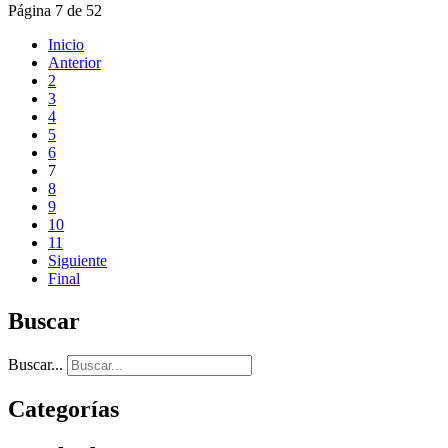
Página 7 de 52
Inicio
Anterior
2
3
4
5
6
7
8
9
10
11
Siguiente
Final
Buscar
Buscar...
Categorías