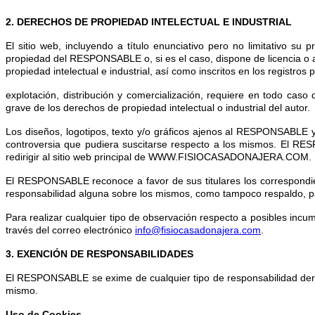
2. DERECHOS DE PROPIEDAD INTELECTUAL E INDUSTRIAL
El sitio web, incluyendo a título enunciativo pero no limitativo su
propiedad del RESPONSABLE o, si es el caso, dispone de licencia o a
propiedad intelectual e industrial, así como inscritos en los registro
explotación, distribución y comercialización, requiere en todo ca
grave de los derechos de propiedad intelectual o industrial del autor.
Los diseños, logotipos, texto y/o gráficos ajenos al RESPONSABLE y
controversia que pudiera suscitarse respecto a los mismos. El RES
redirigir al sitio web principal de WWW.FISIOCASADONAJERA.COM.
El RESPONSABLE reconoce a favor de sus titulares los correspondient
responsabilidad alguna sobre los mismos, como tampoco respaldo, p
Para realizar cualquier tipo de observación respecto a posibles incum
través del correo electrónico
info@fisiocasadonajera.com
.
3. EXENCIÓN DE RESPONSABILIDADES
El RESPONSABLE se exime de cualquier tipo de responsabilidad deriv
mismo.
Uso de Cookies