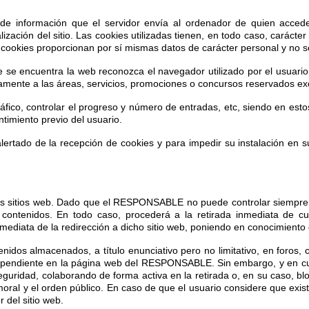
s de información que el servidor envía al ordenador de quien acce
ización del sitio. Las cookies utilizadas tienen, en todo caso, carácter
 cookies proporcionan por sí mismas datos de carácter personal y no se
 se encuentra la web reconozca el navegador utilizado por el usuario 
amente a las áreas, servicios, promociones o concursos reservados excl
áfico, controlar el progreso y número de entradas, etc, siendo en est
ntimiento previo del usuario.
alertado de la recepción de cookies y para impedir su instalación en 
eros sitios web. Dado que el RESPONSABLE no puede controlar siempre lo
ontenidos. En todo caso, procederá a la retirada inmediata de cual
 inmediata de la redirección a dicho sitio web, poniendo en conocimient
os almacenados, a título enunciativo pero no limitativo, en foros, c
dependiente en la página web del RESPONSABLE. Sin embargo, y en cump
seguridad, colaborando de forma activa en la retirada o, en su caso, b
a moral y el orden público. En caso de que el usuario considere que exis
r del sitio web.