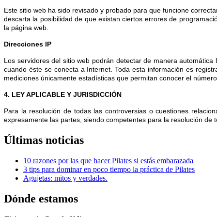
Este sitio web ha sido revisado y probado para que funcione correct
descarta la posibilidad de que existan ciertos errores de programac
la página web.
Direcciones IP
Los servidores del sitio web podrán detectar de manera automática 
cuando éste se conecta a Internet. Toda esta información es registr
mediciones únicamente estadísticas que permitan conocer el número d
4. LEY APLICABLE Y JURISDICCIÓN
Para la resolución de todas las controversias o cuestiones relacion
expresamente las partes, siendo competentes para la resolución de 
Últimas
noticias
10 razones por las que hacer Pilates si estás embarazada
3 tips para dominar en poco tiempo la práctica de Pilates
Agujetas: mitos y verdades.
Dónde
estamos