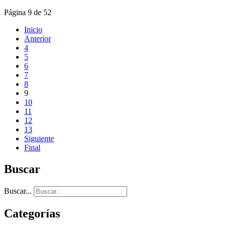
Página 9 de 52
Inicio
Anterior
4
5
6
7
8
9
10
11
12
13
Siguiente
Final
Buscar
Buscar...
Categorías