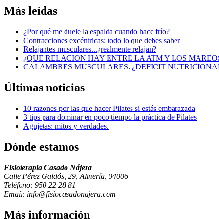
Más
leídas
¿Por qué me duele la espalda cuando hace frío?
Contracciones excéntricas: todo lo que debes saber
Relajantes musculares...¿realmente relajan?
¿QUE RELACION HAY ENTRE LA ATM Y LOS MAREO
CALAMBRES MUSCULARES: ¿DEFICIT NUTRICIONA
Últimas
noticias
10 razones por las que hacer Pilates si estás embarazada
3 tips para dominar en poco tiempo la práctica de Pilates
Agujetas: mitos y verdades.
Dónde
estamos
Fisioterapia Casado Nájera
Calle Pérez Galdós, 29, Almería, 04006
Teléfono: 950 22 28 81
Email: info@fisiocasadonajera.com
Más
información