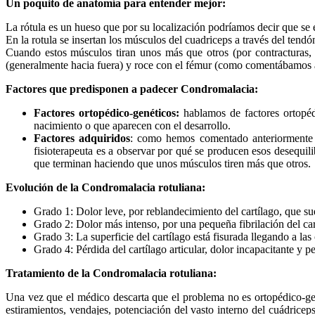
Un poquito de anatomía para entender mejor:
La rótula es un hueso que por su localización podríamos decir que se 
En la rotula se insertan los músculos del cuadriceps a través del tendón 
Cuando estos músculos tiran unos más que otros (por contracturas, 
(generalmente hacia fuera) y roce con el fémur (como comentábamos ant
Factores que predisponen a padecer Condromalacia:
Factores ortopédico-genéticos:
hablamos de factores ortopédi
nacimiento o que aparecen con el desarrollo.
Factores adquiridos
: como hemos comentado anteriormente g
fisioterapeuta es a observar por qué se producen esos desequil
que terminan haciendo que unos músculos tiren más que otros.
Evolución de la Condromalacia rotuliana:
Grado 1: Dolor leve, por reblandecimiento del cartílago, que sue
Grado 2: Dolor más intenso, por una pequeña fibrilación del cart
Grado 3: La superficie del cartílago está fisurada llegando a l
Grado 4: Pérdida del cartílago articular, dolor incapacitante y 
Tratamiento de la Condromalacia rotuliana:
Una vez que el médico descarta que el problema no es ortopédico-gené
estiramientos, vendajes, potenciación del vasto interno del cuádrice