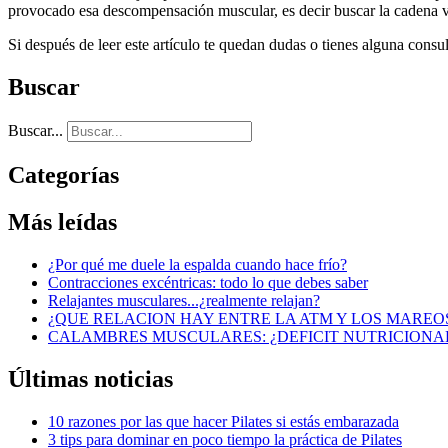
provocado esa descompensación muscular, es decir buscar la cadena 
Si después de leer este artículo te quedan dudas o tienes alguna consu
Buscar
Buscar...
Categorías
Más
leídas
¿Por qué me duele la espalda cuando hace frío?
Contracciones excéntricas: todo lo que debes saber
Relajantes musculares...¿realmente relajan?
¿QUE RELACION HAY ENTRE LA ATM Y LOS MAREO
CALAMBRES MUSCULARES: ¿DEFICIT NUTRICIONA
Últimas
noticias
10 razones por las que hacer Pilates si estás embarazada
3 tips para dominar en poco tiempo la práctica de Pilates