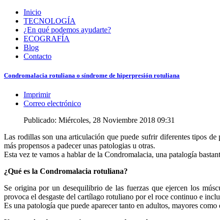
Inicio
TECNOLOGÍA
¿En qué podemos ayudarte?
ECOGRAFÍA
Blog
Contacto
Condromalacia rotuliana o síndrome de hiperpresión rotuliana
Imprimir
Correo electrónico
Publicado: Miércoles, 28 Noviembre 2018 09:31
Las rodillas son una articulación que puede sufrir diferentes tipos d
más propensos a padecer unas patologias u otras.
Esta vez te vamos a hablar de la Condromalacia, una patalogía bastan
¿Qué es la Condromalacia rotuliana?
Se origina por un desequilibrio de las fuerzas que ejercen los múscul
provoca el desgaste del cartílago rotuliano por el roce continuo e inclu
Es una patología que puede aparecer tanto en adultos, mayores como 