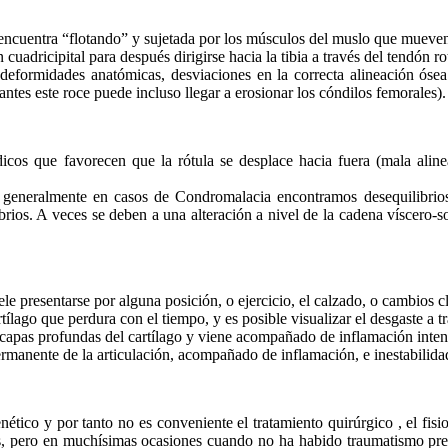
encuentra “flotando” y sujetada por los músculos del muslo que mueven 
cuadricipital para después dirigirse hacia la tibia a través del tendón ro
deformidades anatómicas, desviaciones en la correcta alineación ósea.
es este roce puede incluso llegar a erosionar los cóndilos femorales).
cos que favorecen que la rótula se desplace hacia fuera (mala alinea
eneralmente en casos de Condromalacia encontramos desequilibrios 
ibrios. A veces se deben a una alteración a nivel de la cadena víscero
le presentarse por alguna posición, o ejercicio, el calzado, o cambios c
ílago que perdura con el tiempo, y es posible visualizar el desgaste a 
as capas profundas del cartílago y viene acompañado de inflamación inten
permanente de la articulación, acompañado de inflamación, e inestabilidad
tico y por tanto no es conveniente el tratamiento quirúrgico , el fis
ps, pero en muchísimas ocasiones cuando no ha habido traumatismo prev