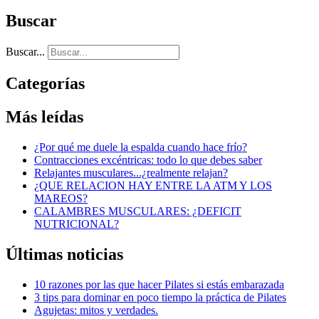
Buscar
Buscar...
Categorías
Más
leídas
¿Por qué me duele la espalda cuando hace frío?
Contracciones excéntricas: todo lo que debes saber
Relajantes musculares...¿realmente relajan?
¿QUE RELACION HAY ENTRE LA ATM Y LOS
MAREOS?
CALAMBRES MUSCULARES: ¿DEFICIT
NUTRICIONAL?
Últimas
noticias
10 razones por las que hacer Pilates si estás embarazada
3 tips para dominar en poco tiempo la práctica de Pilates
Agujetas: mitos y verdades.